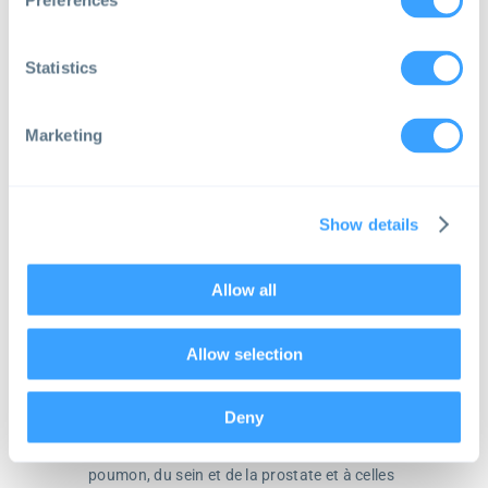
Preferences
Statistics
Le Conseil Consultatif
Public/Patient d’OPTIMA
Marketing
ELF a mis en place un Conseil consultatif
Show details
public/patient (CCPP) pour OPTIMA.
Le Conseil consultatif du public et des patients
Allow all
participera à :
Fournir des commentaires et des suggestions
à tous les aspects du parcours du projet
Allow selection
Activités qui ont un impact sur les
communautés de personnes atteintes du
cancer du poumon, du sein et de la prostate
Deny
Aider à créer du matériel éducatif destiné aux
communautés touchées par le cancer du
poumon, du sein et de la prostate et à celles