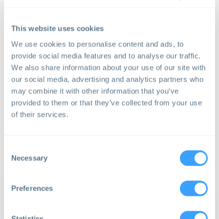
Für wen?
Dadurch, dass die OPTIMA Plattform von
This website uses cookies
Anfang an in einer integrativen und nachhaltigen
We use cookies to personalise content and ads, to
Art und Weise gestaltet wird und sich an den
provide social media features and to analyse our traffic.
Bedürfnissen von
Klinikern
und
Patienten
We also share information about your use of our site with
orientiert, soll die
gemeinsame
our social media, advertising and analytics partners who
Entscheidungsfindung
auf der Grundlage
innovativer Daten und KI-gesteuerter
may combine it with other information that you’ve
Technologien und Tools gestärkt werden.
provided to them or that they’ve collected from your use
of their services.
Consent
Wie?
Necessary
Selection
Preferences
Ziel
Statistics