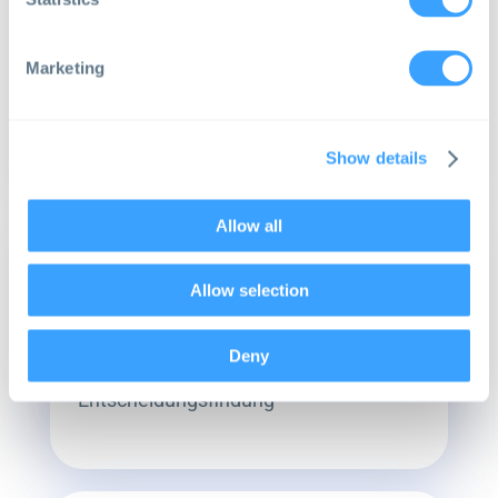
Identifizierung und
Priorisierung kritischer
Forschungsfragen, um Lücken
Marketing
in der derzeitigen klinischen
Praxis zu schließen
Show details
Allow all
Ziel
Allow selection
Unterstützung der
evidenzbasierten
Deny
gemeinsamen
Entscheidungsfindung